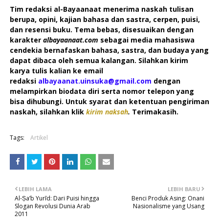
Tim redaksi al-Bayaanaat menerima naskah tulisan
berupa, opini, kajian bahasa dan sastra, cerpen, puisi,
dan resensi buku. Tema bebas, disesuaikan dengan
karakter
albayaanaat.com
sebagai media mahasiswa
cendekia bernafaskan bahasa, sastra, dan budaya yang
dapat dibaca oleh semua kalangan. Silahkan kirim
karya tulis kalian ke email
redaksi
albayaanat.uinsuka@gmail.com
dengan
melampirkan biodata diri serta nomor telepon yang
bisa dihubungi. Untuk syarat dan ketentuan pengiriman
naskah, silahkan klik
kirim naksah
.
Terimakasih.
Tags:
Artikel
LEBIH LAMA
LEBIH BARU
Al-Ṣa’b Yurīd: Dari Puisi hingga
Benci Produk Asing: Onani
Slogan Revolusi Dunia Arab
Nasionalisme yang Usang
2011