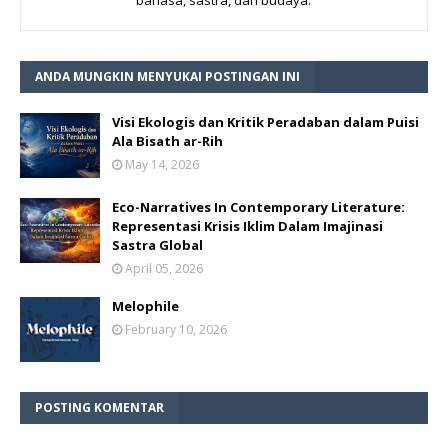
bahasa, sastra, dan budaya.
ANDA MUNGKIN MENYUKAI POSTINGAN INI
Visi Ekologis dan Kritik Peradaban dalam Puisi
Ala Bisath ar-Rih
May 14, 2026
Eco-Narratives In Contemporary Literature:
Representasi Krisis Iklim Dalam Imajinasi
Sastra Global
April 05, 2026
Melophile
February 10, 2026
POSTING KOMENTAR