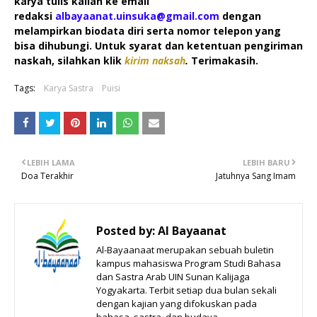
karya tulis kalian ke email
redaksi
albayaanat.uinsuka@gmail.com
dengan
melampirkan biodata diri serta nomor telepon yang
bisa dihubungi. Untuk syarat dan ketentuan pengiriman
naskah, silahkan klik
kirim naksah
.
Terimakasih.
Tags:
Karya Sastra
Puisi
LEBIH LAMA
LEBIH BARU
Doa Terakhir
Jatuhnya Sang Imam
Posted by:
Al Bayaanat
Al-Bayaanaat merupakan sebuah buletin
kampus mahasiswa Program Studi Bahasa
dan Sastra Arab UIN Sunan Kalijaga
Yogyakarta. Terbit setiap dua bulan sekali
dengan kajian yang difokuskan pada