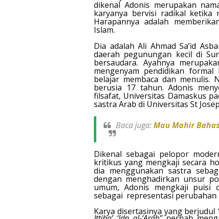
dikenal Adonis merupakan nama
karyanya bervisi radikal ketik
Harapannya adalah memberikan
Islam.
Dia adalah Ali Ahmad Sa’id Asba
daerah pegunungan kecil di Sur
bersaudara. Ayahnya merupaka
mengenyam pendidikan formal h
belajar membaca dan menulis. N
berusia 17 tahun. Adonis meny
filsafat, Universitas Damaskus 
sastra Arab di Universitas St Josep
Baca juga:
Mau Mahir Bahasa
Dikenal sebagai pelopor modern
kritikus yang mengkaji secara ho
dia menggunakan sastra sebag
dengan menghadirkan unsur pok
umum, Adonis mengkaji puisi
sebagai
representasi perubahan
Karya disertasinya yang berjudul
Ittiba’ ‘Idn al-‘Arab”
pernah mengge