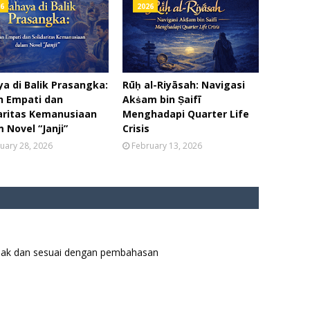
6
2026
a di Balik Prasangka:
Rūḥ al-Riyāsah: Navigasi
n Empati dan
Akṡam bin Ṣaifī
aritas Kemanusiaan
Menghadapi Quarter Life
 Novel “Janji”
Crisis
uary 28, 2026
February 13, 2026
ijak dan sesuai dengan pembahasan