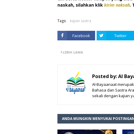
naskah, silahkan klik
kirim naksah
.
Tags:
kajian sastra
Facebook
Twitter
LEBIH LAMA
Posted by:
Al Bay
Al-Bayaanaat merupak
Bahasa dan Sastra Arab
sekali dengan kajian 
ANDA MUNGKIN MENYUKAI POSTINGAN