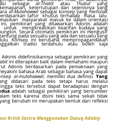
gnasi sebagai
al-Thabit
atau
Thubut
yang
kemapanan, ketertutupan dan sejenisnya yang
tara
al-Mutahawwil
sebagai konsep yang menolak
berdasarkan tafsir
khusus terhadap
masa
lalu
masikan
masyarakat masuk ke dalam orientasi
ini, pemikiran yang ditawarkan Adonis adalah
untuk
mengkreasikan kearifan budaya yang
mungkin. Secara otomatis pemikiran ini mengusir
rgantung pada sesuatu yang ada dan sesuatu yang
ahulu. Konsep ini berusaha mempropagandakan
nggalkan tradisi terdahulu atau boleh saja
Adonis didefinisikannya sebagai pemikiran yang
abit
ini diterapkan baik dalam memahami maupun
urut Adonis berdasarkan pada pemaknaan yang
 meyakini bahasa Arab sebagai bahasa yang dapat
konsep
al-mutahawwil
, memiliki dua definisi.
Yang
ng didasari pada teks tetapi harus melalui
ingga teks tersebut dapat beradaptasi dengan
edua
adalah sebagai pemikiran yang bersumber
alam teks karena disini teks sama sekali tidak
yang berubah ini merupakan bentuk dari refleksi
nsi Kritik Sastra Menggunakan Dzauq Adabiy