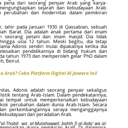
 pena dari seorang penyair Arab yang karya-
a mengungkapkan sejarah dan kebudayaan Arab.
 perubahan dan modernitas dalam pemikiran
r, lahir pada Januari 1930 di Qassabian, sebuah
iah Barat. Dia adalah anak pertama dari enam
n seorang petani dan imam masjid. Dia tidak
ingga usia 12 tahun. Meski begitu, dia tetap
ama Adonis sendiri mulai dipakainya ketika dia
elesaikan pendidikannya di bidang hukum dan
pada tahun 1973 dan memperoleh gelar PhD dalam
h, Beirut.
 Arab? Coba Platform Digital Al Jazeera Ini!
itas, Adonis adalah seorang penyair sekaligus
listik tentang Arab-Islam. Dalam pendekatannya,
ai tempat untuk memperkenalkan kebudayaan
ok perubahan dalam dunia Arab-Islam. Secara
 dan perkembangannya seraya menganggapnya
 kebudayaan dan peradaban Arab.
“al-Thabit wa al-Mutahawwil; bahth fi al-Ibda’ wa al-
mparkan dunia pemikiran Arab. Di dalamnya,