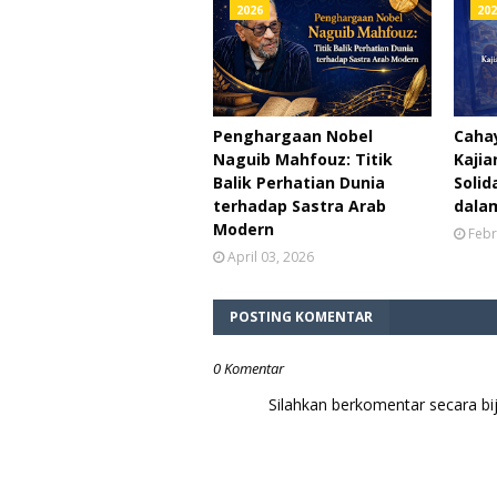
2026
202
Penghargaan Nobel
Cahay
Naguib Mahfouz: Titik
Kajia
Balik Perhatian Dunia
Solid
terhadap Sastra Arab
dalam
Modern
Febr
April 03, 2026
POSTING KOMENTAR
0 Komentar
Silahkan berkomentar secara b