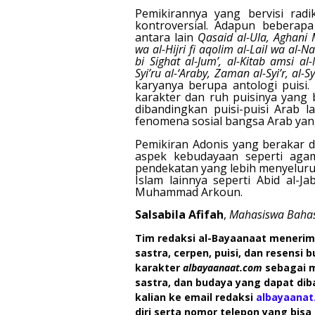
Pemikirannya yang bervisi rad
kontroversial. Adapun beberapa
antara lain
Qasaid al-Ula, Aghani M
wa al-Hijri fi aqolim al-Lail wa a
bi Sighat al-Jum’, al-Kitab amsi a
Syi’ru al-‘Araby, Zaman al-Syi’r, al-Sy
karyanya berupa antologi puisi.
karakter dan ruh puisinya yang b
dibandingkan puisi-puisi Arab 
fenomena sosial bangsa Arab yan
Pemikiran Adonis yang berakar d
aspek kebudayaan seperti agama
pendekatan yang lebih menyeluru
Islam lainnya seperti Abid al-J
Muhammad Arkoun.
Salsabila Afifah
,
Mahasiswa Bahasa
Tim redaksi al-Bayaanaat menerima
sastra, cerpen, puisi, dan resensi
karakter
albayaanaat.com
sebagai 
sastra, dan budaya yang dapat diba
kalian ke email redaksi
albayaana
diri serta nomor telepon yang bis