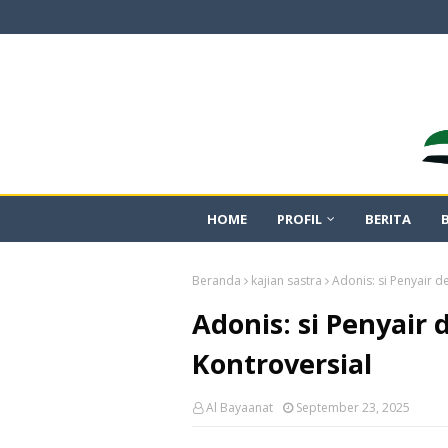
HOME
PROFIL
BERITA
Beranda
kajian sastra
Adonis: si Penyair 
Adonis: si Penyair
Kontroversial
Al Bayaanat
September 23, 2025