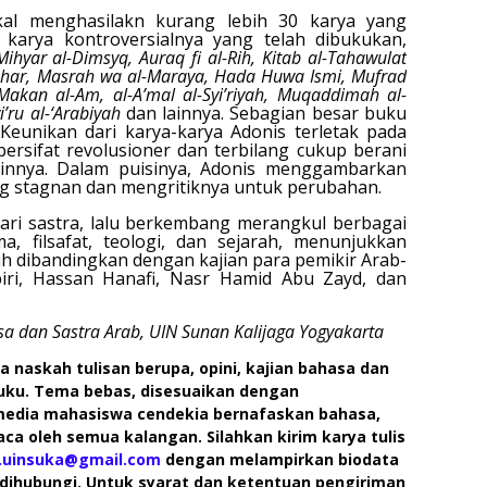
ikal menghasilakn kurang lebih 30 karya yang
 karya kontroversialnya yang telah dibukukan,
ihyar al-Dimsyq, Auraq fi al-Rih, Kitab al-Tahawulat
l-Nahar, Masrah wa al-Maraya, Hada Huwa Ismi, Mufrad
l-Makan al-Am, al-A’mal al-Syi’riyah, Muqaddimah al-
i’ru al-‘Arabiyah
dan lainnya. Sebagian besar buku
 Keunikan dari karya-karya Adonis terletak pada
ersifat revolusioner dan terbilang cukup berani
lainnya. Dalam puisinya, Adonis menggambarkan
g stagnan dan mengritiknya untuk perubahan.
ari sastra, lalu berkembang merangkul berbagai
, filsafat, teologi, dan sejarah, menunjukkan
h dibandingkan dengan kajian para pemikir Arab-
abiri, Hassan Hanafi, Nasr Hamid Abu Zayd, dan
 dan Sastra Arab, UIN Sunan Kalijaga Yogyakarta
 naskah tulisan berupa, opini, kajian bahasa dan
 buku. Tema bebas, disesuaikan dengan
media mahasiswa cendekia bernafaskan bahasa,
ca oleh semua kalangan. Silahkan kirim karya tulis
t.uinsuka@gmail.com
dengan melampirkan biodata
a dihubungi. Untuk syarat dan ketentuan pengiriman