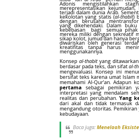
Adonis mengistilahkan sta
merepresentasikan kejumudan, 
terjadi dalam dunia Arab. Semen
kekolotan yang statis (
al-thabit
) 
dengan
berusaha
mentransfor
yang dikehendaki. Dalam buku 
kebebasan
bagi
semua pihak
mereka miliki dengan sekreatif 
sikap kolot, jumud dan hanya be
diwariskan oleh generasi terd
kreatifitas tanpa harus meni
menggunakannya.
Konsep
al-thabit
yang ditawarkan 
berdasar pada teks, dan sifat
al-th
mengevaluasi. Konsep ini men
bersifat teks karena umat Islam
memahami Al-Qur’an. Adapun 
pertama
sebagai pemikiran ya
interpretasi yang mendalam seh
realitas dan perubahan.
Yang k
dari akal dan tidak termasuk d
mengandung otoritas. Pemikiran 
kebudayaan.
Baca juga:
Menelaah Eksiste