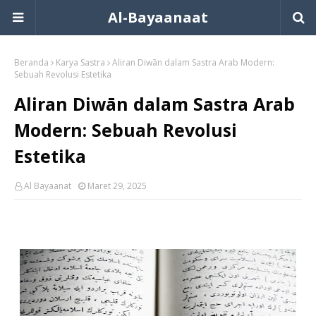
Al-Bayaanaat
Beranda
Karya Sastra
Aliran Diwān dalam Sastra Arab Modern:
Sebuah Revolusi Estetika
Aliran Diwān dalam Sastra Arab
Modern: Sebuah Revolusi
Estetika
Al Bayaanat
Maret 29, 2025