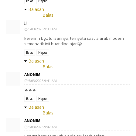
Balas
Hapus
Balasan
Balas
JJ
5/03/2025 9:33 AM
kerennn bgtt tulisannya, ternyata sastra arab modern
semenarik inii buat dipelajari🤩
Balas
Hapus
Balasan
Balas
ANONIM
5/03/2025 9:41 AM
🔥🔥🔥
Balas
Hapus
Balasan
Balas
ANONIM
5/03/2025 9:42 AM