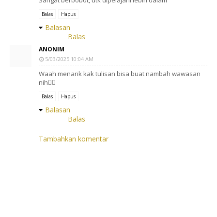
Sangat berbobot, utk dipelajarii lebih dalam
Balas
Hapus
Balasan
Balas
ANONIM
5/03/2025 10:04 AM
Waah menarik kak tulisan bisa buat nambah wawasan
nih👍🏻
Balas
Hapus
Balasan
Balas
Tambahkan komentar