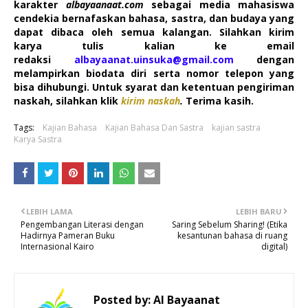
karakter
albayaanaat.com
sebagai media mahasiswa
cendekia bernafaskan bahasa, sastra, dan budaya yang
dapat dibaca oleh semua kalangan. Silahkan kirim
karya tulis kalian ke email
redaksi
albayaanat.uinsuka@gmail.com
dengan
melampirkan biodata diri serta nomor telepon yang
bisa dihubungi. Untuk syarat dan ketentuan pengiriman
naskah, silahkan klik
kirim naskah
.
Terima kasih.
Tags:
Kajian Bahasa
Kajian Bahasa Dan Sastra
kajian sastra
Karya Sastra
LEBIH LAMA
LEBIH BARU
Pengembangan Literasi dengan
Saring Sebelum Sharing! (Etika
Hadirnya Pameran Buku
kesantunan bahasa di ruang
Internasional Kairo
digital)
Posted by:
Al Bayaanat