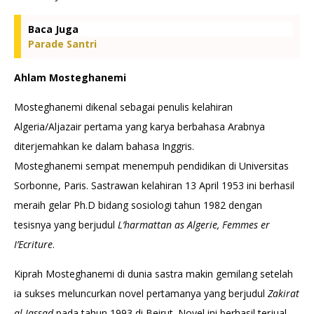
Baca Juga
Parade Santri
Ahlam Mosteghanemi
Mosteghanemi dikenal sebagai penulis kelahiran
Algeria/Aljazair pertama yang karya berbahasa Arabnya
diterjemahkan ke dalam bahasa Inggris.
Mosteghanemi
sempat menempuh pendidikan di Universitas
Sorbonne, Paris. Sastrawan kelahiran 13 April 1953 ini berhasil
meraih gelar Ph.D bidang sosiologi tahun 1982 dengan
tesisnya yang berjudul
L’harmattan as Algerie, Femmes er
I’Ecriture
.
Kiprah Mosteghanemi di dunia sastra makin gemilang setelah
ia sukses meluncurkan novel pertamanya yang berjudul
Zakirat
al Jassad
pada tahun 1993 di Beirut. Novel ini berhasil terjual