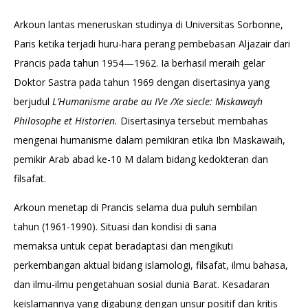
Arkoun lantas meneruskan studinya di Universitas Sorbonne,
Paris ketika terjadi huru-hara perang pembebasan Aljazair dari
Prancis pada tahun 1954—1962. Ia berhasil meraih gelar
Doktor Sastra pada tahun 1969 dengan disertasinya yang
berjudul
L’Humanisme arabe au IVe /Xe siecle: Miskawayh
Philosophe et Historien.
Disertasinya tersebut membahas
mengenai humanisme dalam pemikiran etika Ibn Maskawaih,
pemikir Arab abad ke-10 M dalam bidang kedokteran dan
filsafat.
Arkoun menetap di Prancis selama dua puluh sembilan
tahun (1961-1990). Situasi dan kondisi di sana
memaksa untuk cepat beradaptasi dan mengikuti
perkembangan aktual bidang islamologi, filsafat, ilmu bahasa,
dan ilmu-ilmu pengetahuan sosial dunia Barat. Kesadaran
keislamannya yang digabung dengan unsur positif dan kritis